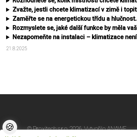
Rozhodněte se, kolik místností chcete klimat
Zvažte, jestli chcete klimatizací v zimě i topit
Zaměřte se na energetickou třídu a hlučnost.
Rozmyslete se, jaké další funkce by měla vaš
Nezapomeňte na instalaci – klimatizace není 
21.8.2025
🍪
© Proxitech s.r.o. 2026.
Vytvořilo
ANAWE