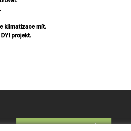
izovat.
.
e klimatizace mít.
DYI projekt.
KONTAKTUJTE NÁS