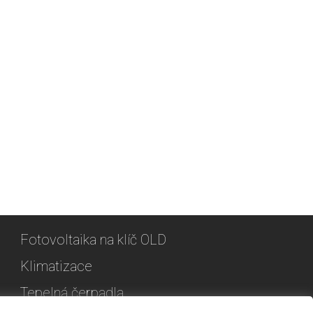
Fotovoltaika na klíč OLD
Klimatizace
Tepelná čerpadla