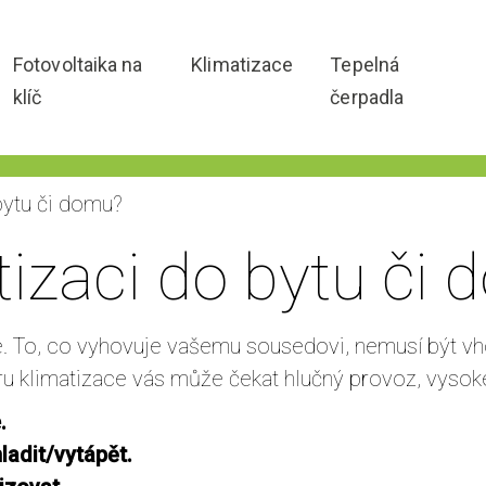
Fotovoltaika na
Klimatizace
Tepelná
klíč
čerpadla
bytu či domu?
tizaci do bytu či
. To, co vyhovuje vašemu sousedovi, nemusí být vh
u klimatizace vás může čekat hlučný provoz, vysoké
.
ladit/vytápět.