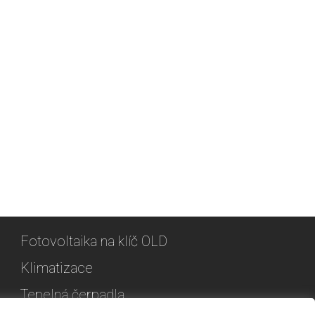
Fotovoltaika na klíč OLD
Klimatizace
Tepelná čerpadla