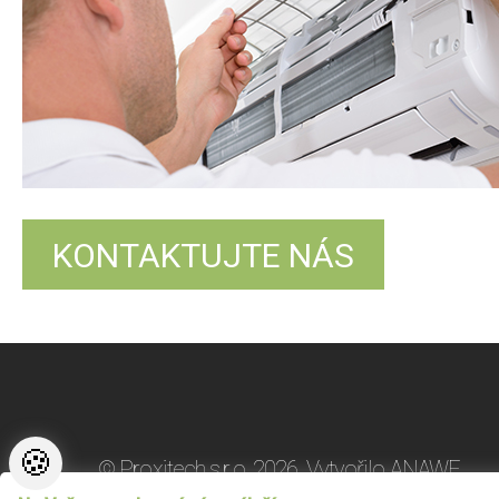
KONTAKTUJTE NÁS
🍪
© Proxitech s.r.o. 2026.
Vytvořilo
ANAWE