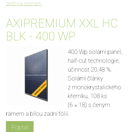
zpět na seznam
AXIPREMIUM XXL HC
BLK - 400 WP
400 Wp solární panel,
half-cut technologie,
účinnost 20,48 %.
Solární články
z monokrystalického
křemíku, 108 ks
(6 × 18) s čeným
rámem a bílou zadní fólií.
Poptat