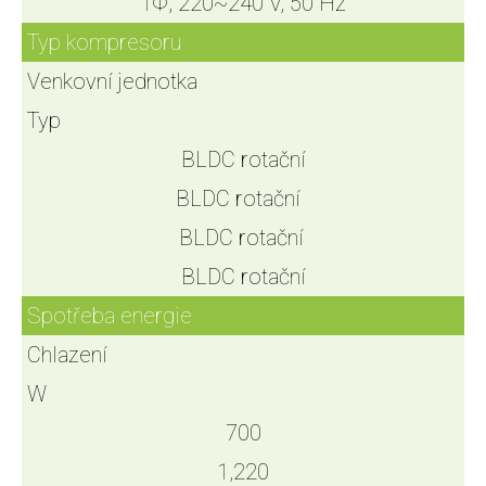
1Φ, 220~240 V, 50 Hz
Typ kompresoru
Venkovní jednotka
Typ
BLDC rotační
BLDC rotační
BLDC rotační
BLDC rotační
Spotřeba energie
Chlazení
W
700
1,220