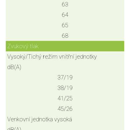
63
64
65
68
Zvukový tlak
Vysoký/Tichý režim vnitřní jednotky
dB(A)
37/19
38/19
41/25
45/26
Venkovní jednotka vysoká
dB(A)