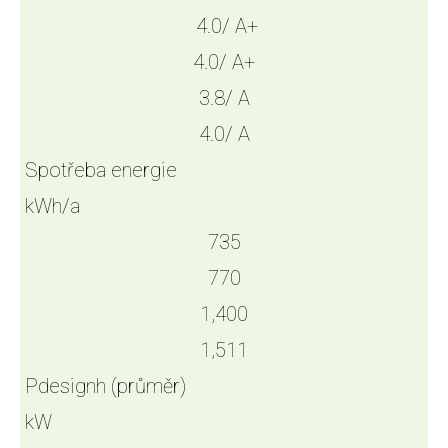
4.0/ A+
4.0/ A+
3.8/ A
4.0/ A
Spotřeba energie
kWh/a
735
770
1,400
1,511
Pdesignh (průměr)
kW