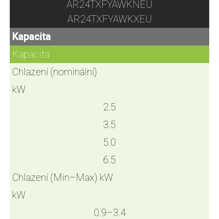
AR24TXFYAWKNEU
AR24TXFYAWKXEU
Kapacita
Kapacita
Chlazení (nominální)
kW
2.5
3.5
5.0
6.5
Chlazení (Min–Max) kW
kW
0.9–3.4