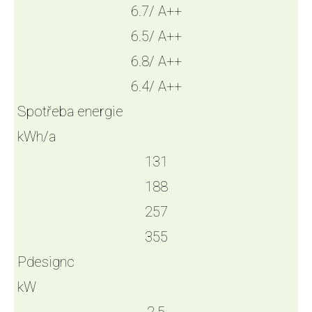
6.7/ A++
6.5/ A++
6.8/ A++
6.4/ A++
Spotřeba energie
kWh/a
131
188
257
355
Pdesignc
kW