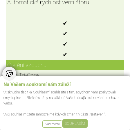
Automatická rychlost ventilátoru
✔
✔
✔
✔
Čištění vzduchu
🍪
Filtr Tri-Care
Na Vašem soukromí nám záleží
Stisknutím tlačítka „Souhlasím“ souhlasíte s tím, abychom Vám poskytovali
-
smysluplné a užitečné služby na základě Vašich údajů o sledování procházení
webu.
-
Svůj souhlas můžete samozřejmě kdykoli změnit v části „Nastavení“.
-
SOUHLASÍM
Nastavení
-