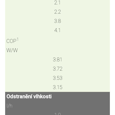
2.1
2.2
3.8
4.1
1
COP
W/W
3.81
3.72
3.53
3.15
Odstranění vlhkosti
l/h
1.0