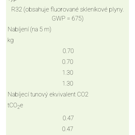
R32 (obsahuje fluorované skleníkové plyny.
GWP = 675)
Nabíjení (na 5 m)
kg
0.70
0.70
1.30
1.30
Nabíjecí tunový ekvivalent CO2
tCO
e
2
0.47
0.47