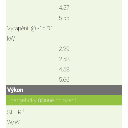
4.57
5.55
Vytápění @ -15 °C
kW
2.29
2.58
4.58
5.66
Výkon
Energeticky účinné chlazení
1
SEER
W/W