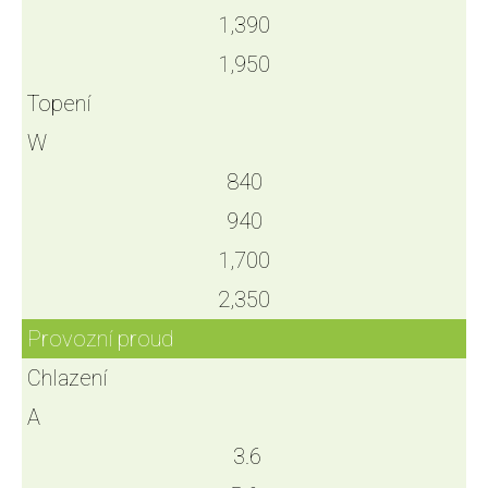
1,390
1,950
Topení
W
840
940
1,700
2,350
Provozní proud
Chlazení
A
3.6