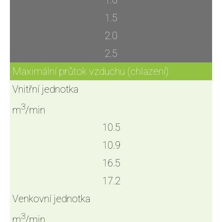
1.5
2.0
2.5
Maximální průtok vzduchu (chlazení)
Vnitřní jednotka
3
m
/min
10.5
10.9
16.5
17.2
Venkovní jednotka
3
m
/min