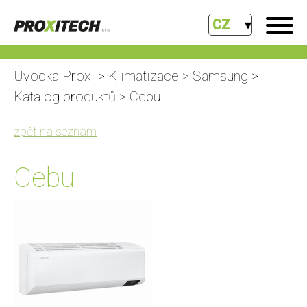
CZ
Uvodka Proxi
>
Klimatizace
>
Samsung
>
Katalog produktů
> Cebu
zpět na seznam
Cebu