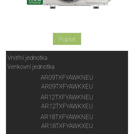
Poptat
Vnitřní jednotka
Venkovní jednotka
AR09TXFYAWKNEU
AR09TXFYAWKXEU
AR12TXFYAWKNEU
AR12TXFYAWKXEU
AR18TXFYAWKNEU
AR18TXFYAWKXEU