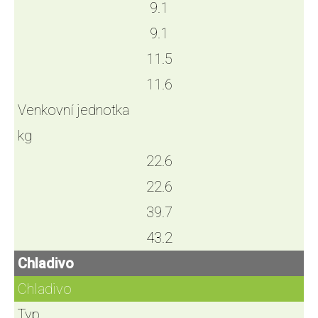
9.1
9.1
11.5
11.6
Venkovní jednotka
kg
22.6
22.6
39.7
43.2
Chladivo
Chladivo
Typ