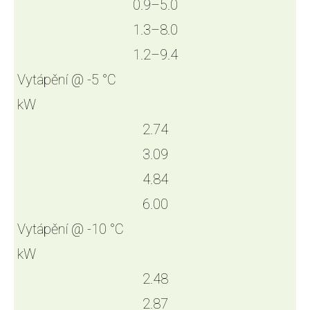
0.9–5.0
1.3–8.0
1.2–9.4
Vytápění @ -5 °C
kW
2.74
3.09
4.84
6.00
Vytápění @ -10 °C
kW
2.48
2.87