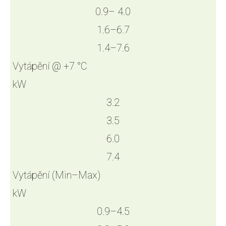
0.9– 4.0
1.6–6.7
1.4–7.6
Vytápění @ +7 °C
kW
3.2
3.5
6.0
7.4
Vytápění (Min–Max)
kW
0.9–4.5