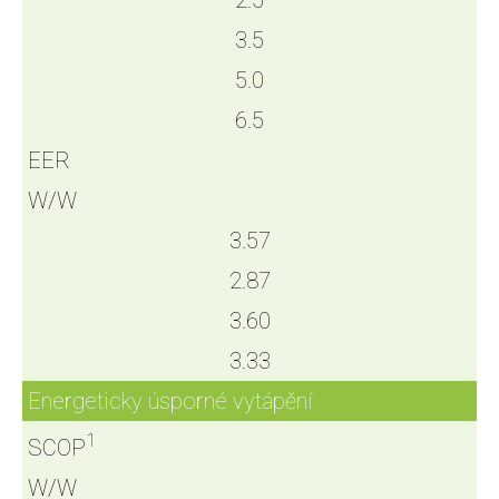
2.5
3.5
5.0
6.5
EER
W/W
3.57
2.87
3.60
3.33
Energeticky úsporné vytápění
1
SCOP
W/W