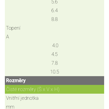
5.6
6.4
8.8
Topení
A
4.0
4.5
7.8
10.5
Rozměry
Čisté rozměry (Š x V x H)
Vnitřní jednotka
mm