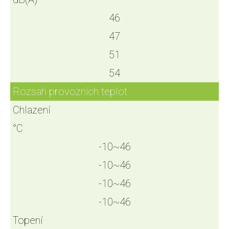
46
47
51
54
Rozsah provozních teplot
Chlazení
°C
-10~46
-10~46
-10~46
-10~46
Topení