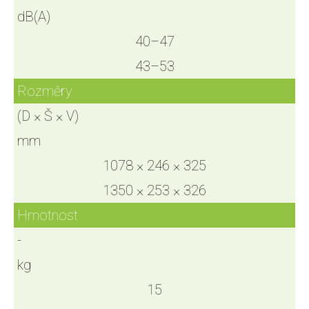
dB(A)
40–47
43–53
Rozměry
(D × Š × V)
mm
1078 × 246 × 325
1350 × 253 × 326
Hmotnost
-
kg
15