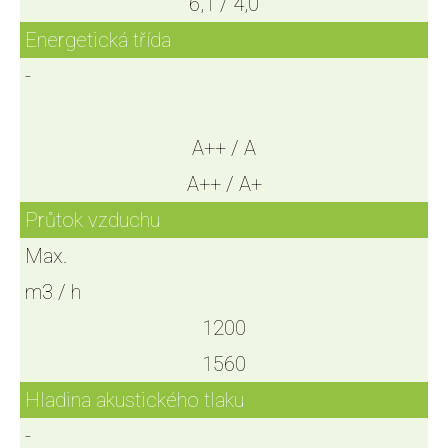
6,1 / 4,0
Energetická třída
-
A++ / A
A++ / A+
Průtok vzduchu
Max.
m3 / h
1200
1560
Hladina akustického tlaku
-