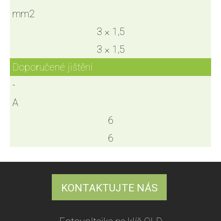
mm2
3 × 1,5
3 × 1,5
Doporučené jištění
-
A
6
6
KONTAKTUJTE NÁS