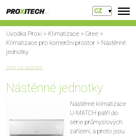
CZ
Uvodka Proxi
>
Klimatizace
>
Gree
>
Klimatizace pro komerční prostor
> Nástěnné
jednotky
zpět na seznam
Nástěnné jednotky
Nástěnné klimatizace
U-MATCH patří do
série průmyslových
zařízení, a proto jsou