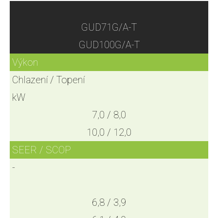
GUD71G/A-T
GUD100G/A-T
Výkon
Chlazení / Topení
kW
7,0 / 8,0
10,0 / 12,0
SEER / SCOP
-
6,8 / 3,9