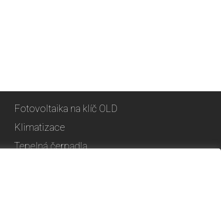
Fotovoltaika na klíč OLD
Klimatizace
Tepelná čerpadla
Kontakt
Reference
Nastavení cookies