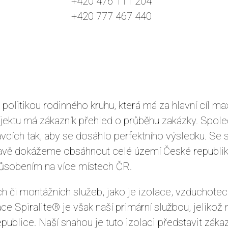
+420 476 111 204
+420 777 467 440
politikou rodinného kruhu, která má za hlavní cíl m
rojektu má zákazník přehled o průběhu zakázky. Spol
cích tak, aby se dosáhlo perfektního výsledku. Se
avě dokážeme obsáhnout celé území České republiky 
působením na více místech ČR.
 či montážních služeb, jako je izolace, vzduchotechn
lace Spiralite® je však naší primární službou, jelik
epublice. Naší snahou je tuto izolaci představit zá