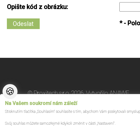
Opište kód z obrázku
:
*
- Pol
🍪
© Proxitech s.r.o. 2026.
Vytvořilo
ANAWE
Na Vašem soukromí nám záleží
Stisknutím tlačítka „Souhlasím“ souhlasíte s tím, abychom Vám poskytovali smyslu
Svůj souhlas můžete samozřejmě kdykoli změnit v části „Nastavení“.