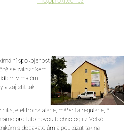
info@proxitech.cz
aximální spokojenost
ečně se zákazníkem
 sídlem v malém
a zajistit tak
ika, elektroinstalace, měření a regulace, či
ož máme pro tuto novou technologii z Velké
kazníkům a dodavatelům a poukázat tak na