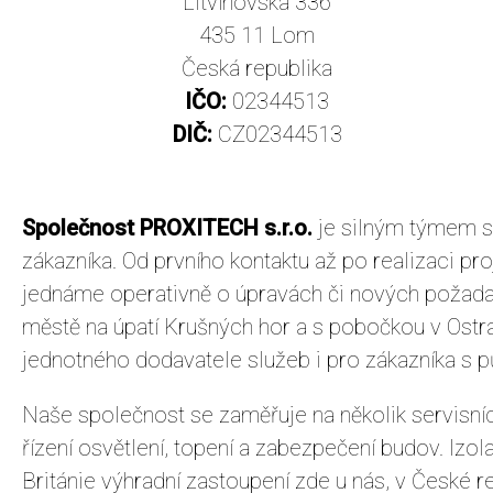
Litvínovská 336
435 11 Lom
Česká republika
IČO:
02344513
DIČ:
CZ02344513
Společnost PROXITECH s.r.o.
je silným týmem s 
zákazníka. Od prvního kontaktu až po realizaci p
jednáme operativně o úpravách či nových požadav
městě na úpatí Krušných hor a s pobočkou v Ostr
jednotného dodavatele služeb i pro zákazníka s 
Naše společnost se zaměřuje na několik servisních
řízení osvětlení, topení a zabezpečení budov. Izo
Británie výhradní zastoupení zde u nás, v České r