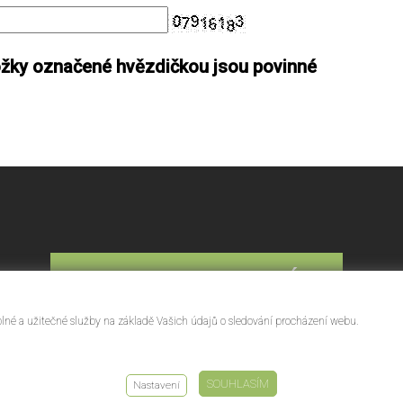
ožky označené hvězdičkou jsou povinné
KONTAKTUJTE NÁS
plné a užitečné služby na základě Vašich údajů o sledování procházení webu.
SOUHLASÍM
Nastavení