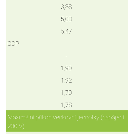
3,88
5,03
6,47
COP
-
1,90
1,92
1,70
1,78
Maximální příkon venkovní jednotky (napájení
230 V)