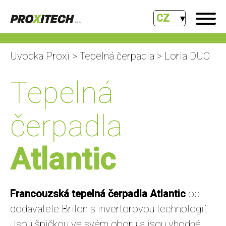
CZ
Uvodka Proxi
>
Tepelná čerpadla
> Loria DUO
Tepelná
čerpadla
Atlantic
Francouzská tepelná čerpadla Atlantic
od
dodavatele Brilon s invertorovou technologií.
Jsou špičkou ve svém oboru a jsou vhodné