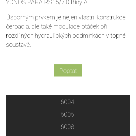
YONOS PARA RS15/7.0 třídy A.
Úsporným prvkem je nejen vlastní konstrukce
čerpadla, ale také modulace otáček při
rozdílných hydraulických podmínkách v topné
soustavě.
Poptat
6004
6006
6008