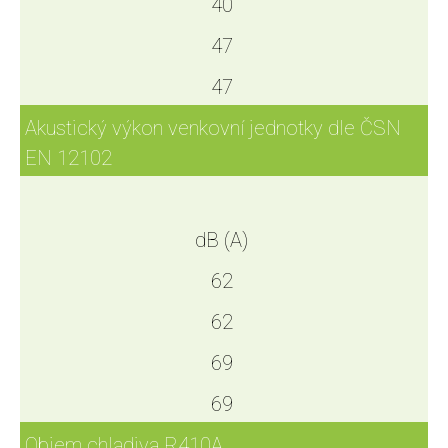
40
47
47
Akustický výkon venkovní jednotky dle ČSN
EN 12102
dB (A)
62
62
69
69
Objem chladiva R410A