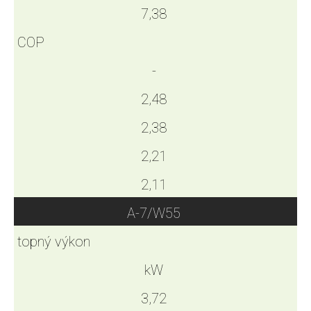
7,38
COP
-
2,48
2,38
2,21
2,11
A-7/W55
topný výkon
kW
3,72