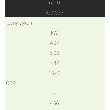
6010
A7/W35
topný výkon
kW
4,07
6,02
7,47
10,42
COP
-
4,96