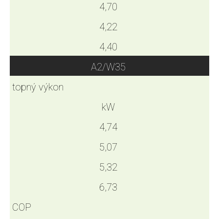
4,70
4,22
4,40
A2/W35
topný výkon
kW
4,74
5,07
5,32
6,73
COP