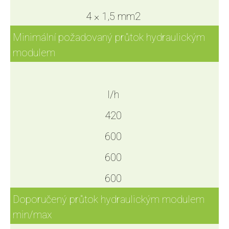
4 × 1,5 mm2
Minimální požadovaný průtok hydraulickým
modulem
l/h
420
600
600
600
Doporučený průtok hydraulickým modulem
min/max