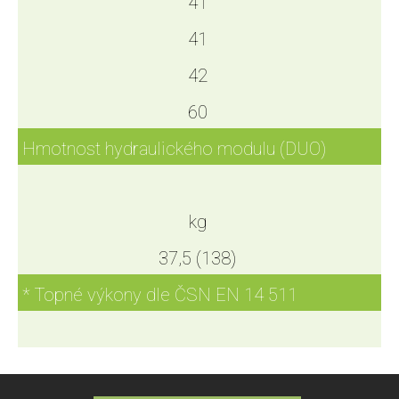
41
41
42
60
Hmotnost hydraulického modulu (DUO)
kg
37,5 (138)
* Topné výkony dle ČSN EN 14 511