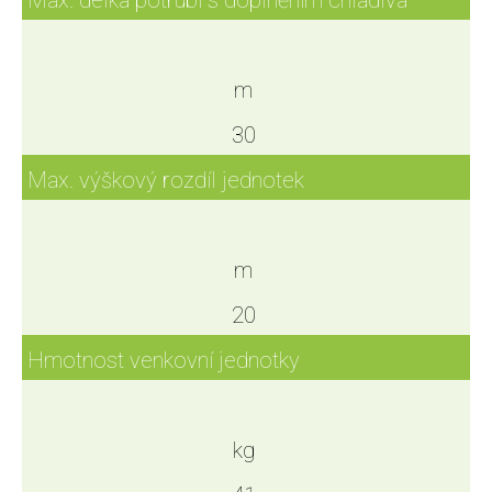
m
30
Max. výškový rozdíl jednotek
m
20
Hmotnost venkovní jednotky
kg