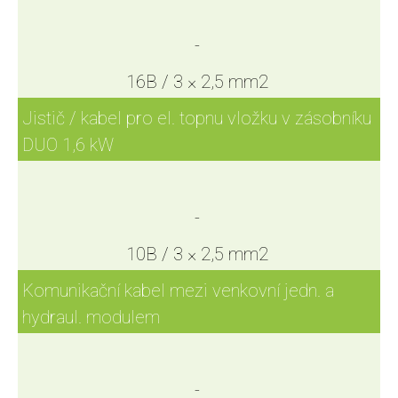
-
16B / 3 × 2,5 mm2
Jistič / kabel pro el. topnu vložku v zásobníku
DUO 1,6 kW
-
10B / 3 × 2,5 mm2
Komunikační kabel mezi venkovní jedn. a
hydraul. modulem
-