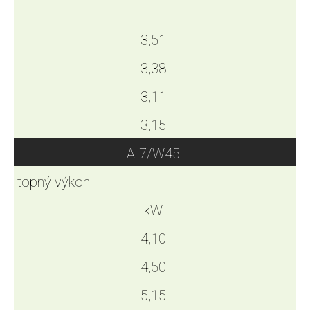
-
3,51
3,38
3,11
3,15
A-7/W45
topný výkon
kW
4,10
4,50
5,15