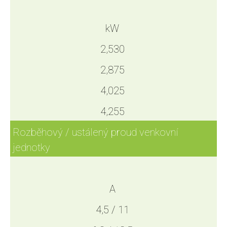
kW
2,530
2,875
4,025
4,255
Rozběhový / ustálený proud venkovní
jednotky
A
4,5 / 11