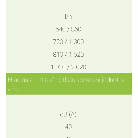
l/h
540 / 860
720 / 1 300
810 / 1 620
1 010 / 2 020
Hladina akustického tlaku venkovní jednotky
v 5 m
dB (A)
40