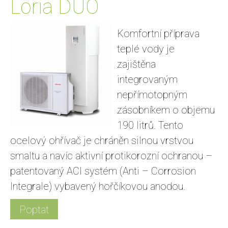
Loria DUO
Komfortní příprava
teplé vody je
zajištěna
integrovaným
nepřímotopným
zásobníkem o objemu
190 litrů. Tento
ocelový ohřívač je chráněn silnou vrstvou
smaltu a navíc aktivní protikorozní ochranou –
patentovaný ACI systém (Anti – Corrosion
Integrale) vybavený hořčíkovou anodou.
Poptat